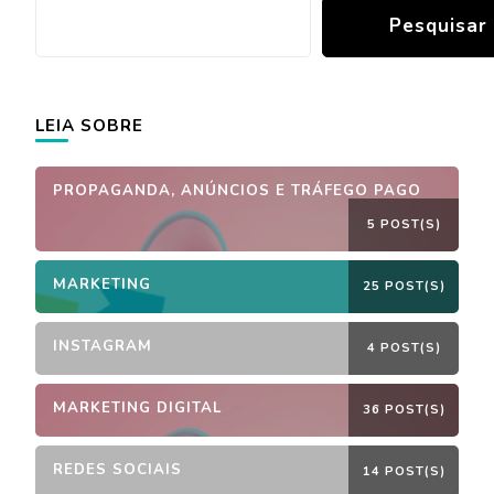
Pesquisar
LEIA SOBRE
PROPAGANDA, ANÚNCIOS E TRÁFEGO PAGO
5 POST(S)
MARKETING
25 POST(S)
INSTAGRAM
4 POST(S)
MARKETING DIGITAL
36 POST(S)
REDES SOCIAIS
14 POST(S)