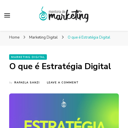
Mentora de
Um blog de marketing para pequenas empresas
Marketing – Blog
Home
Marketing Digital
O que é Estratégia Digital
Marketing Facilitado
MARKETING DIGITAL
O que é Estratégia Digital
ON
by
RAFAELA SANZI
LEAVE A COMMENT
O
QUE
É
ESTRATÉGIA
DIGITAL