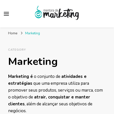
Mentora de
Um blog de marketing para pequenas empresas
Marketing – Blog
Home
Marketing
Marketing Facilitado
CATEGORY
Marketing
Marketing é
o conjunto de
atividades e
estratégias
que uma empresa utiliza para
promover seus produtos, serviços ou marca, com
o objetivo de
atrair, conquistar e manter
clientes
, além de alcançar seus objetivos de
negócios.