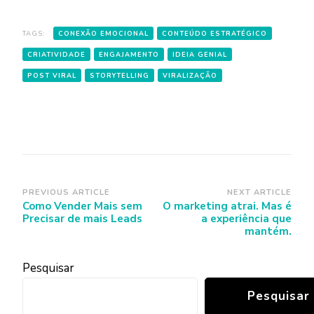
TAGS:
CONEXÃO EMOCIONAL
CONTEÚDO ESTRATÉGICO
CRIATIVIDADE
ENGAJAMENTO
IDEIA GENIAL
POST VIRAL
STORYTELLING
VIRALIZAÇÃO
Post
PREVIOUS ARTICLE
NEXT ARTICLE
Como Vender Mais sem
O marketing atrai. Mas é
Navigation
Precisar de mais Leads
a experiência que
mantém.
Pesquisar
Pesquisar