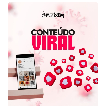
EXISTE
POST
VIRAL
PLANEJADO,
EXISTE
POST
BEM
FEITO
QUE
PODE
VIRALIZAR