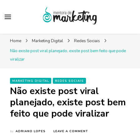
Mentora de
Um blog de marketing para pequenas empresas
Marketing – Blog
Home
Marketing Digital
Redes Sociais
Marketing Facilitado
Não existe post viral planejado, existe post bem feito que pode
viralizar
MARKETING DIGITAL
REDES SOCIAIS
Não existe post viral
planejado, existe post bem
feito que pode viralizar
ON
by
ADRIANO LOPES
LEAVE A COMMENT
NÃO