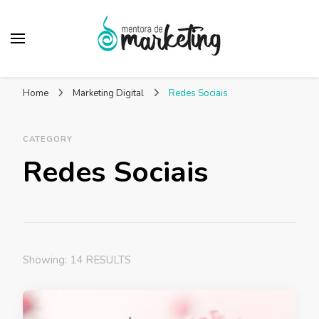
Mentora de
Um blog de marketing para pequenas empresas
Marketing – Blog
Home
Marketing Digital
Redes Sociais
Marketing Facilitado
CATEGORY
Redes Sociais
Showing: 14 RESULTS