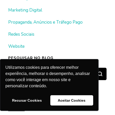
Marketing Digital
Propaganda, Anúncios e Tráfego Pago
Redes Sociais
Website
PESQUISAR NO BLOG
Utilizamos cookies para oferecer melhor
Looking
experiência, melhorar o desempenho, analisar
for
como você interage em nosso site e
Something?
personalizar conteúdo.
RECURSOS
Recusar Cookies
Aceitar Cookies
E-books