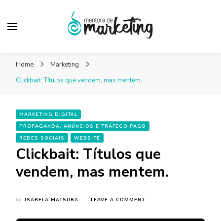
Mentora de
Um blog de marketing para pequenas empresas
Marketing – Blog
Home
Marketing
Marketing Facilitado
Clickbait: Títulos que vendem, mas mentem.
MARKETING DIGITAL
PROPAGANDA, ANÚNCIOS E TRÁFEGO PAGO
REDES SOCIAIS
WEBSITE
Clickbait: Títulos que
vendem, mas mentem.
ON
by
ISABELA MATSURA
LEAVE A COMMENT
CLICKBAIT:
TÍTULOS