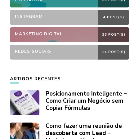
INSTAGRAM
4 POST(S)
MARKETING DIGITAL
36 POST(S)
REDES SOCIAIS
14 POST(S)
ARTIGOS RECENTES
Posicionamento Inteligente –
Como Criar um Negócio sem
Copiar Fórmulas
Como fazer uma reunião de
descoberta com Lead –