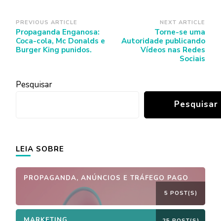
Post
PREVIOUS ARTICLE
NEXT ARTICLE
Propaganda Enganosa:
Torne-se uma
Navigation
Coca-cola, Mc Donalds e
Autoridade publicando
Burger King punidos.
Vídeos nas Redes
Sociais
Pesquisar
Pesquisar
LEIA SOBRE
PROPAGANDA, ANÚNCIOS E TRÁFEGO PAGO
5 POST(S)
MARKETING
25 POST(S)