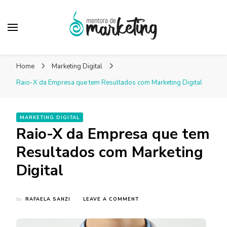
Mentora de
Um blog de marketing para pequenas empresas
Marketing – Blog
Home
Marketing Digital
Marketing Facilitado
Raio-X da Empresa que tem Resultados com Marketing Digital
MARKETING DIGITAL
Raio-X da Empresa que tem
Resultados com Marketing
Digital
ON
by
RAFAELA SANZI
LEAVE A COMMENT
RAIO-
X
DA