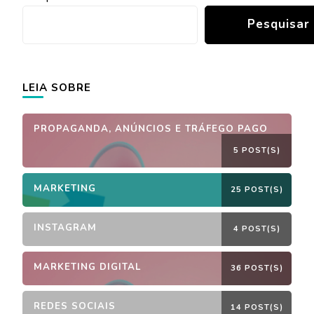
Pesquisar
LEIA SOBRE
PROPAGANDA, ANÚNCIOS E TRÁFEGO PAGO
5 POST(S)
MARKETING
25 POST(S)
INSTAGRAM
4 POST(S)
MARKETING DIGITAL
36 POST(S)
REDES SOCIAIS
14 POST(S)