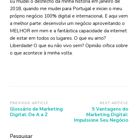
Eu mudei o desfecho da minha história em janeiro de
2018, quando me mudei para Portugal e iniciei o meu
próprio negócio 100% digital e internacional. E aqui vem
a melhor parte: desenvolvi um negócio aproveitando o
MELHOR em mim e a fantástica capacidade da internet
de estar em todos os lugares. O que eu amo?
Liberdade! O que eu não vivo sem? Opinião crítica sobre
o que acontece à minha volta.
Post
PREVIOUS ARTICLE
NEXT ARTICLE
Glossário de Marketing
5 Vantagens do
Navigation
Digital: De A a Z
Marketing Digital:
Impulsione Seu Negócio
Pesquisar