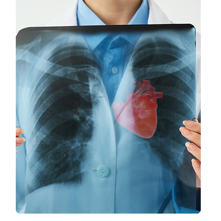
EMPRESA
QUE
TEM
RESULTADOS
COM
MARKETING
DIGITAL