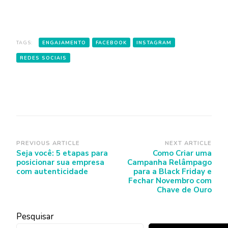
TAGS:
ENGAJAMENTO
FACEBOOK
INSTAGRAM
REDES SOCIAIS
Post
PREVIOUS ARTICLE
NEXT ARTICLE
Seja você: 5 etapas para
Como Criar uma
Navigation
posicionar sua empresa
Campanha Relâmpago
com autenticidade
para a Black Friday e
Fechar Novembro com
Chave de Ouro
Pesquisar