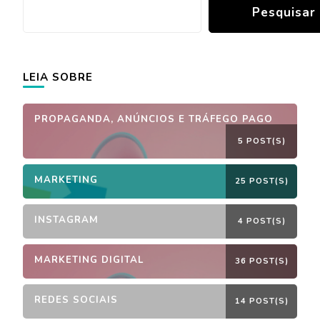
Pesquisar
LEIA SOBRE
PROPAGANDA, ANÚNCIOS E TRÁFEGO PAGO
5 POST(S)
MARKETING
25 POST(S)
INSTAGRAM
4 POST(S)
MARKETING DIGITAL
36 POST(S)
REDES SOCIAIS
14 POST(S)