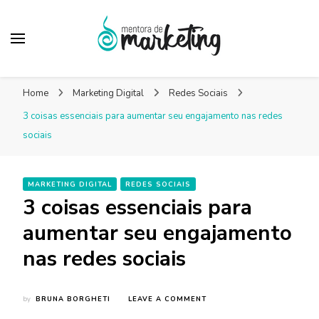
Mentora de
Um blog de marketing para pequenas empresas
Marketing – Blog
Home
Marketing Digital
Redes Sociais
Marketing Facilitado
3 coisas essenciais para aumentar seu engajamento nas redes
sociais
MARKETING DIGITAL
REDES SOCIAIS
3 coisas essenciais para
aumentar seu engajamento
nas redes sociais
ON
by
BRUNA BORGHETI
LEAVE A COMMENT
3