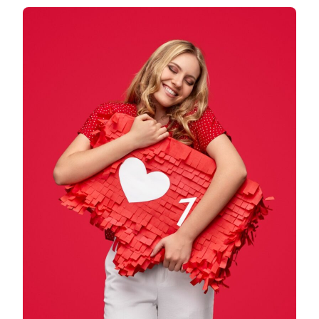
COISAS
ESSENCIAIS
PARA
AUMENTAR
SEU
ENGAJAMENTO
NAS
REDES
SOCIAIS