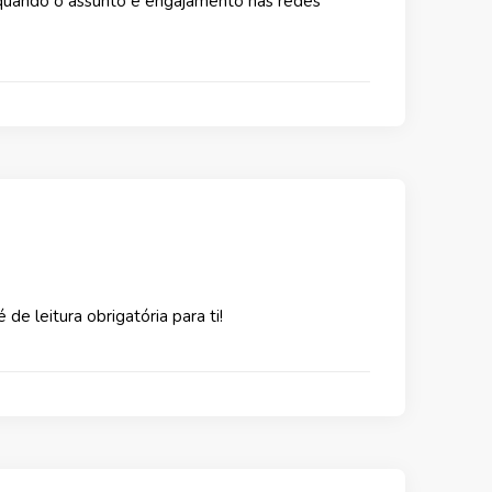
s quando o assunto é engajamento nas redes
de leitura obrigatória para ti!