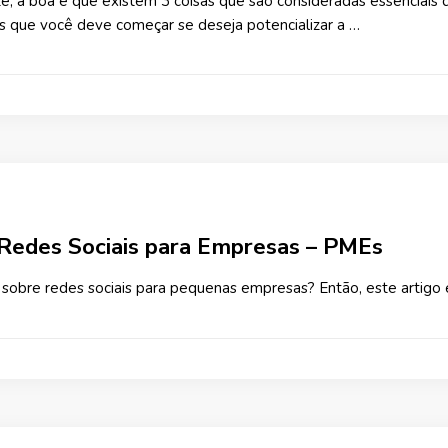
te; a boa é que existem 3 coisas que são consideradas essenciai
las que você deve começar se deseja potencializar a …
Redes Sociais para Empresas – PMEs
sobre redes sociais para pequenas empresas? Então, este artigo é 