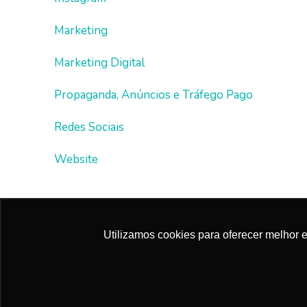
Marketing
Marketing Digital
Propaganda, Anúncios e Tráfego Pago
Redes Sociais
Website
Utilizamos cookies para oferecer melhor 
Copyright 2021. Mentora de Marketing.
Blossom Pin | Develo
WordPress
.