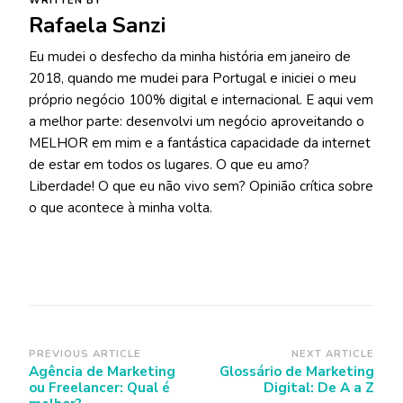
WRITTEN BY
Rafaela Sanzi
Eu mudei o desfecho da minha história em janeiro de
2018, quando me mudei para Portugal e iniciei o meu
próprio negócio 100% digital e internacional. E aqui vem
a melhor parte: desenvolvi um negócio aproveitando o
MELHOR em mim e a fantástica capacidade da internet
de estar em todos os lugares. O que eu amo?
Liberdade! O que eu não vivo sem? Opinião crítica sobre
o que acontece à minha volta.
Post
PREVIOUS ARTICLE
NEXT ARTICLE
Agência de Marketing
Glossário de Marketing
Navigation
ou Freelancer: Qual é
Digital: De A a Z