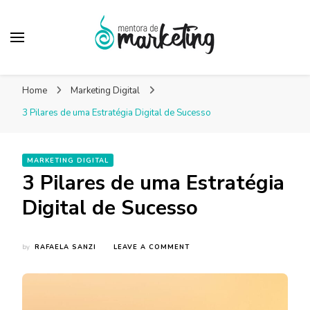
Mentora de
Um blog de marketing para pequenas empresas
Marketing – Blog
Home
Marketing Digital
Marketing Facilitado
3 Pilares de uma Estratégia Digital de Sucesso
MARKETING DIGITAL
3 Pilares de uma Estratégia
Digital de Sucesso
ON
by
RAFAELA SANZI
LEAVE A COMMENT
3
PILARES
DE
UMA
ESTRATÉGIA