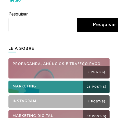
melhor?
Pesquisar
Pesquisar
LEIA SOBRE
PROPAGANDA, ANÚNCIOS E TRÁFEGO PAGO
5 POST(S)
MARKETING
25 POST(S)
INSTAGRAM
4 POST(S)
MARKETING DIGITAL
36 POST(S)