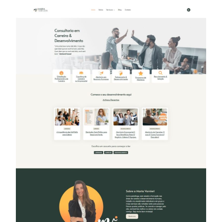
BASTIDORES
DO
MÉTODO:
COMO
A
MARIA
ATRAIU
SEUS
PRIMEIROS
CLIENTES
ONLINE