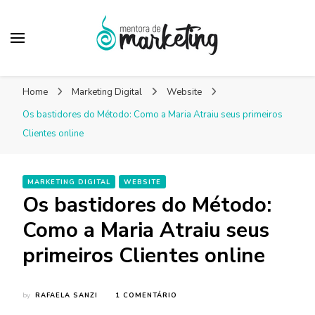
Mentora de
Um blog de marketing para pequenas empresas
Marketing – Blog
Home
Marketing Digital
Website
Marketing Facilitado
Os bastidores do Método: Como a Maria Atraiu seus primeiros
Clientes online
MARKETING DIGITAL
WEBSITE
Os bastidores do Método:
Como a Maria Atraiu seus
primeiros Clientes online
EM
by
RAFAELA SANZI
1 COMENTÁRIO
OS